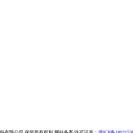
d 浙江埃能德电气股份有限公司 保留所有权利 网站备案/许可证号：
浙ICP备1802153